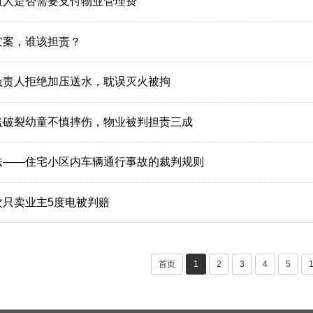
租人是否需要支付物业管理费
灾案，谁该担责？
负责人拒绝加压送水，耽误灭火被拘
盖破裂幼童不慎摔伤，物业被判担责三成
法——住宅小区内车辆通行事故的裁判规则
次只卖业主5度电被判赔
首页
1
2
3
4
5
1