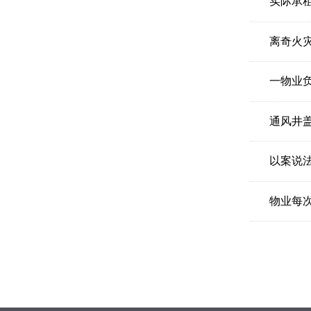
实际承
离奇火
一物业
通风井
以案说
物业每